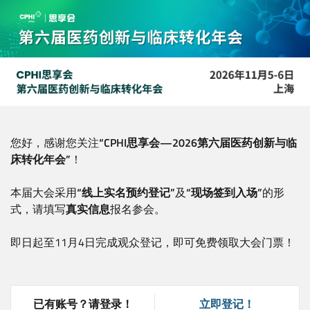
跳
转
到
主
要
内
容
您好，感谢您关注
“CPHI思享会—2026第六届医药创新与临
床转化年会”
！
本届大会采用
“
线上实名预约登记
”
及
“现场签到入场”
的形
式，请填写
真实信息
报名参会。
即日起至11月4日完成观众登记，即可免费领取大会门票！
已有账号？请登录！
立即登记！