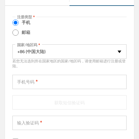
(
a
c
注册类型
t
手机
i
邮箱
v
e
手机
国家/地区码
t
+86 (中国大陆)
a
若您无法选到所在国家地区的国家/地区码，请使用邮箱进行注册或登
b
陆。
)
手机号码
获取短信验证码
输入验证码